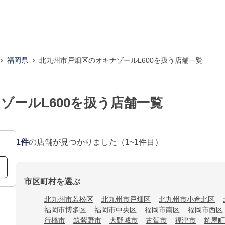
福岡県
北九州市戸畑区のオキナゾールL600を扱う店舗一覧
ゾールL600を扱う店舗一覧
1
件
の店舗が見つかりました
（1~1件目）
市区町村を選ぶ
北九州市若松区
北九州市戸畑区
北九州市小倉北区
福岡市博多区
福岡市中央区
福岡市南区
福岡市西区
行橋市
筑紫野市
大野城市
古賀市
福津市
粕屋町