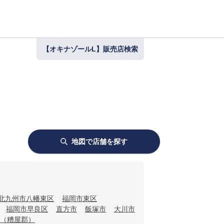
【オキナゾールL】販売店検索
地図で店舗を探す
北九州市八幡東区
福岡市東区
福岡市早良区
直方市
飯塚市
大川市
（糟屋郡）