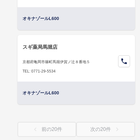
オキナゾールL600
スギ薬局馬堀店
京都府亀岡市篠町馬堀伊賀ノ辻８番地５
TEL: 0771-29-5534
オキナゾールL600
前の
20
件
次の
20
件