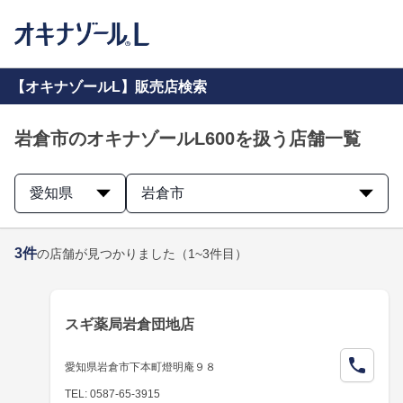
【オキナゾールL】販売店検索
岩倉市のオキナゾールL600を扱う店舗一覧
愛知県
岩倉市
3
件
の店舗が見つかりました
（1~3件目）
スギ薬局岩倉団地店
愛知県岩倉市下本町燈明庵９８
TEL: 0587-65-3915