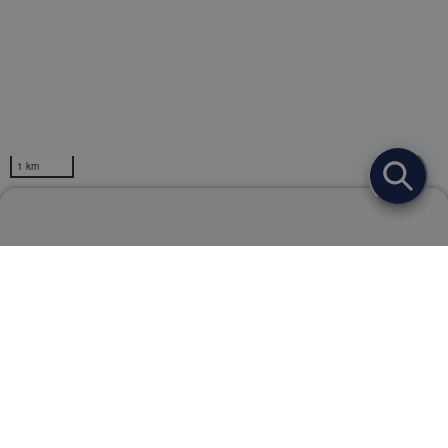
1 km
【オキナゾールL】販売店検索
Powerd by
ページトップ