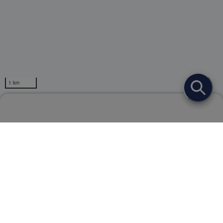
1 km
【オキナゾールL】販売店検索
Powerd by
ページトップ